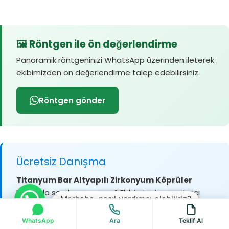
🖼️ Röntgen ile ön değerlendirme
Panoramik röntgeninizi WhatsApp üzerinden ileterek
ekibimizden ön değerlendirme talep edebilirsiniz.
Röntgen gönder
Ücretsiz Danışma
Titanyum Bar Altyapılı Zirkonyum Köprüler
hakkında sorularınız mı var? Ekibimiz size yardımcı
Merhaba, nasıl yardımcı olabiliriz?
olmaktan memnuniyet duyar.
WhatsApp
Ara
Teklif Al