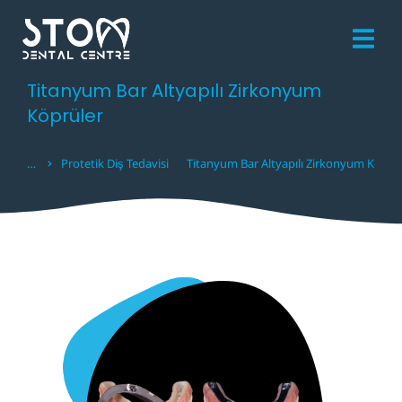
Titanyum Bar Altyapılı Zirkonyum
Köprüler
Protetik Diş Tedavisi
Titanyum Bar Altyapılı Zirkonyum Köprü
You are here: