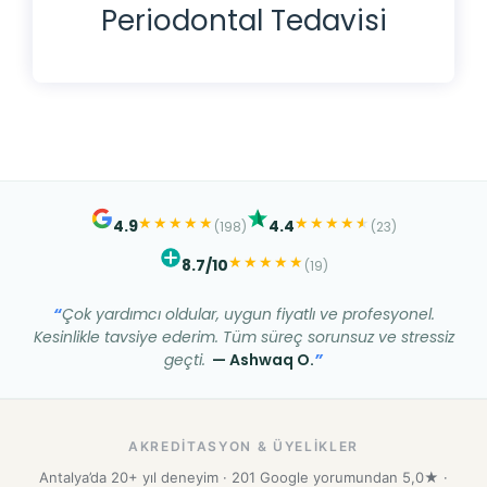
Periodontal Tedavisi
★
★
★
★
★
★
★
★
★
★
★
4.9
4.4
(198)
(23)
★
★
★
★
★
8.7/10
(19)
Çok yardımcı oldular, uygun fiyatlı ve profesyonel.
Kesinlikle tavsiye ederim. Tüm süreç sorunsuz ve stressiz
geçti.
— Ashwaq O.
AKREDITASYON & ÜYELIKLER
Antalya’da 20+ yıl deneyim · 201 Google yorumundan 5,0★ ·