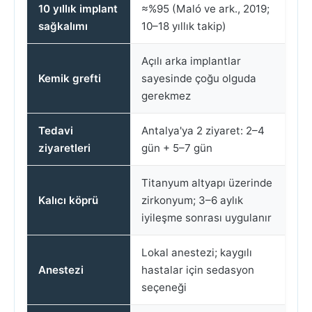
10 yıllık implant
≈%95 (Maló ve ark., 2019;
sağkalımı
10–18 yıllık takip)
Açılı arka implantlar
Kemik grefti
sayesinde çoğu olguda
gerekmez
Tedavi
Antalya'ya 2 ziyaret: 2–4
ziyaretleri
gün + 5–7 gün
Titanyum altyapı üzerinde
Kalıcı köprü
zirkonyum; 3–6 aylık
iyileşme sonrası uygulanır
Lokal anestezi; kaygılı
Anestezi
hastalar için sedasyon
seçeneği