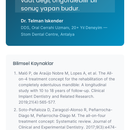
vaat değil, öngörülebilir bir
sonuç yapan budur.
Dr. Telman Iskender
DDS, Oral Cerrahi Uzmanı, 20+ Yıl Deneyim —
Stom Dental Centre, Antalya
Bilimsel Kaynaklar
Maló P, de Araújo Nobre M, Lopes A, et al. The All-
on-4 treatment concept for the rehabilitation of the
completely edentulous mandible: A longitudinal
study with 10 to 18 years of follow-up. Clinical
Implant Dentistry and Related Research.
2019;21(4):565-577.
Soto-Peñaloza D, Zaragozí-Alonso R, Peñarrocha-
Diago M, Peñarrocha-Diago M. The all-on-four
treatment concept: Systematic review. Journal of
Clinical and Experimental Dentistry. 2017;9(3):e474-