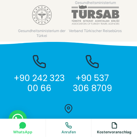
Gesundheitsministerium
Gesundheitsministerium der
Verband Türkischer Reisebüros
Türkei
+90 242 323
+90 537
00 66
306 8709
Type "Hello" to contact us on WhatsApp d
Zümrütova Mah. Sinanoğlu Cd. Osman Eceoğlu Apt.
No: 33/C Muratpaşa/Antalya
WhatsApp
Anrufen
Kostenvoranschlag
Adresse