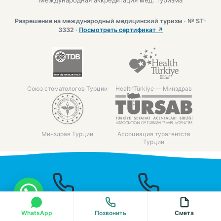
Разрешение на международный медицинский туризм · № ST-
3332 ·
Посмотреть сертификат ↗
Союз стоматологов Турции
HealthTürkiye — Минздрав
Минздрав Турции
Ассоциация турагентств
Турции
Введите "Привет", чтобы связаться с нами по WhatsApp напрямую
+90 242 323
+90 537
WhatsApp
Позвонить
Смета