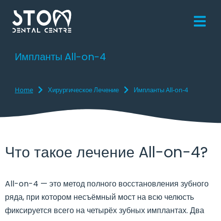
Импланты All-on-4
Home
Хирургическое Лечение
Импланты All-on-4
You are here:
Что такое лечение All-on-4?
All-on-4 — это метод полного восстановления зубного
ряда, при котором несъёмный мост на всю челюсть
фиксируется всего на четырёх зубных имплантах. Два