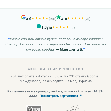
★
★
★
★
★
★
★
★
★
★
★
4.9
4.4
(198)
(23)
★
★
★
★
★
8.7/10
(19)
Возможно мой отзыв будет полезен в выборе клиники.
Доктор Тельман — настоящий профессионал. Рекомендую
от всего сердца.
— Маргарита Б.
АККРЕДИТАЦИИ И ЧЛЕНСТВО
20+ лет опыта в Анталии · 5,0★ по 201 отзыву Google ·
Международная аккредитация мед. туризма
Разрешение на международный медицинский туризм · № ST-
3332 ·
Посмотреть сертификат ↗