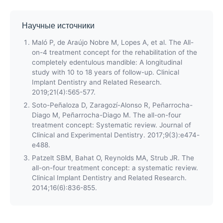
Научные источники
Maló P, de Araújo Nobre M, Lopes A, et al. The All-
on-4 treatment concept for the rehabilitation of the
completely edentulous mandible: A longitudinal
study with 10 to 18 years of follow-up. Clinical
Implant Dentistry and Related Research.
2019;21(4):565-577.
Soto-Peñaloza D, Zaragozí-Alonso R, Peñarrocha-
Diago M, Peñarrocha-Diago M. The all-on-four
treatment concept: Systematic review. Journal of
Clinical and Experimental Dentistry. 2017;9(3):e474-
e488.
Patzelt SBM, Bahat O, Reynolds MA, Strub JR. The
all-on-four treatment concept: a systematic review.
Clinical Implant Dentistry and Related Research.
2014;16(6):836-855.