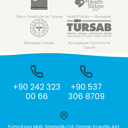
Союз стоматологов Турции
HealthTürkiye — Минздрав
Минздрав Турции
Ассоциация турагентств
Турции
+90 242 323
+90 537
00 66
306 8709
Zümrütova Mah. Sinanoğlu Cd. Osman Eceoğlu Apt.