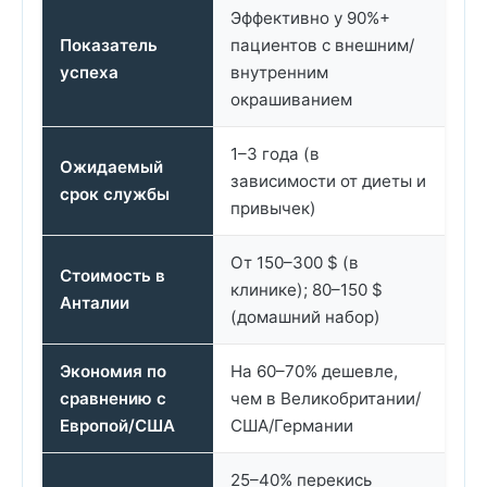
Эффективно у 90%+
Показатель
пациентов с внешним/
успеха
внутренним
окрашиванием
1–3 года (в
Ожидаемый
зависимости от диеты и
срок службы
привычек)
От 150–300 $ (в
Стоимость в
клинике); 80–150 $
Анталии
(домашний набор)
Экономия по
На 60–70% дешевле,
сравнению с
чем в Великобритании/
Европой/США
США/Германии
25–40% перекись