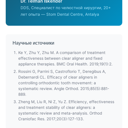
Dr. Telman Iskender
DDS, Специалист по челюстной хирургии, 20+
лет опыта — Stom Dental Centre, Antalya
Научные источники
Ke Y, Zhu Y, Zhu M. A comparison of treatment
effectiveness between clear aligner and fixed
appliance therapies. BMC Oral Health. 2019;19(1):2.
Rossini G, Parrini S, Castroflorio T, Deregibus A,
Debernardi CL. Efficacy of clear aligners in
controlling orthodontic tooth movement: a
systematic review. Angle Orthod. 2015;85(5):881-
889.
Zheng M, Liu R, Ni Z, Yu Z. Efficiency, effectiveness
and treatment stability of clear aligners: a
systematic review and meta-analysis. Orthod
Craniofac Res. 2017;20(3):127-133.