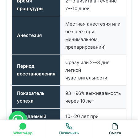
Время
2--3 визита в течение
процедуры
7--10 дней
Местная анестезия или
без нее (при
Анестезия
минимальном
препарировании)
Сразу или 2--3 дня
Период
легкой
восстановления
чувствительности
Показатель
93--96% выживаемость
успеха
через 10 лет
Ожидаемый
10--20 лет при
срок службы
надлежащем уходе
WhatsApp
Позвонить
Смета