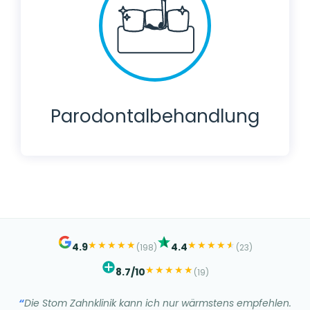
Parodontalbehandlung
★
★
★
★
★
★
★
★
★
★
★
4.9
4.4
(198)
(23)
★
★
★
★
★
8.7/10
(19)
Die Stom Zahnklinik kann ich nur wärmstens empfehlen.