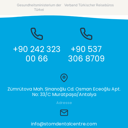
Gesundheitsministerium der
Verband Türkischer Reisebüros
Türkei
+90 242 323
+90 537
00 66
306 8709
Zümrütova Mah. Sinanoğlu Cd. Osman Eceoğlu Apt.
No: 33/C Muratpaşa/Antalya
Adresse
info@stomdentalcentre.com