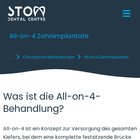
All-on-4 Zahnimplantate
Chirurgische Behandlungen
All-on-4 Zahnimplantate
Sie befinden sich hier:
Was ist die All-on-4-
Behandlung?
All-on-4 ist ein Konzept zur Versorgung des gesamten
Kiefers, bei dem eine komplette festsitzende Brücke