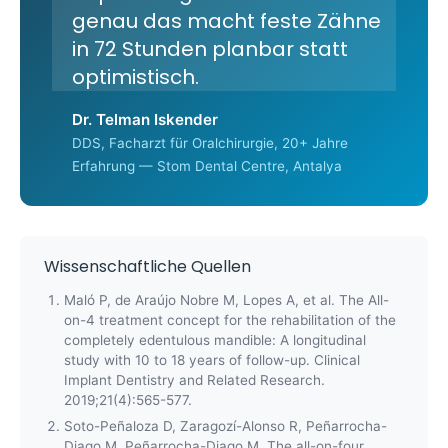
genau das macht feste Zähne
in 72 Stunden planbar statt
optimistisch.
Dr. Telman Iskender
DDS, Facharzt für Oralchirurgie, 20+ Jahre
Erfahrung — Stom Dental Centre, Antalya
Wissenschaftliche Quellen
Maló P, de Araújo Nobre M, Lopes A, et al. The All-
on-4 treatment concept for the rehabilitation of the
completely edentulous mandible: A longitudinal
study with 10 to 18 years of follow-up. Clinical
Implant Dentistry and Related Research.
2019;21(4):565-577.
Soto-Peñaloza D, Zaragozí-Alonso R, Peñarrocha-
Diago M, Peñarrocha-Diago M. The all-on-four