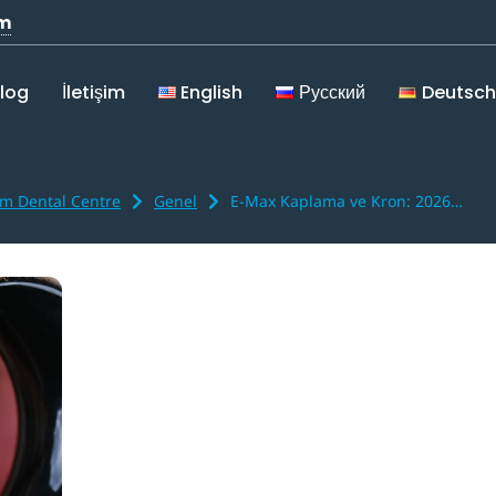
om
log
İletişim
English
Русский
Deutsch
m Dental Centre
Genel
E-Max Kaplama ve Kron: 2026…