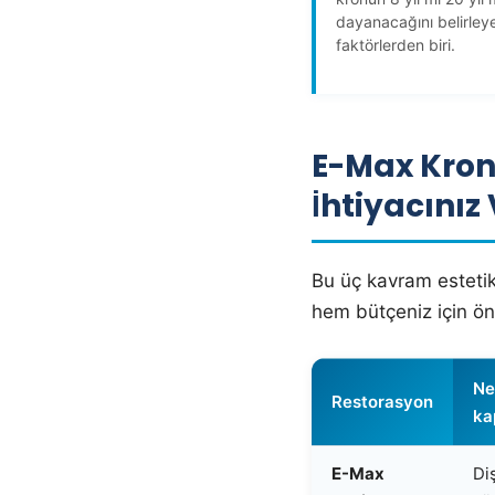
dayanacağını belirley
faktörlerden biri.
E-Max Kron
İhtiyacınız
Bu üç kavram estetik
hem bütçeniz için ön
Ne
Restorasyon
ka
E-Max
Di