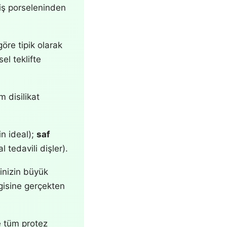
iş porseleninden
öre tipik olarak
el teklifte
 disilikat
in ideal);
saf
 tedavili dişler).
inizin büyük
ngisine gerçekten
e tüm protez