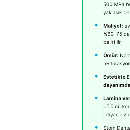
500 MPa bü
yaklaşık be
Maliyet:
ayn
%60–75 daha
belirtilir.
Ömür:
Norma
restorasyon
Estetikte 
dayanımda
Lamina ven
bölümü koru
ihtiyacınız
Stom Denta