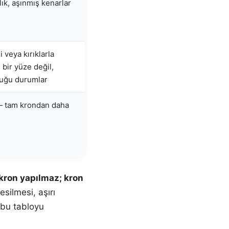
klık, aşınmış kenarlar
 veya kırıklarla
 bir yüze değil,
duğu durumlar
i — tam krondan daha
 kron yapılmaz; kron
esilmesi, aşırı
 bu tabloyu