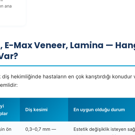
en ana
, E-Max Veneer, Lamina — Han
 Var?
 diş hekimliğinde hastaların en çok karıştırdığı konudur 
emlidir:
yi
Diş kesimi
En uygun olduğu durum
plar
şin ön
0,3–0,7 mm —
Estetik değişiklik isteyen sağl