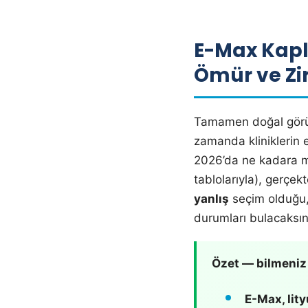
E-Max Kapl
Ömür ve Zi
Tamamen doğal görün
zamanda kliniklerin 
2026’da ne kadara ma
tablolarıyla), gerçe
yanlış
seçim olduğu,
durumları bulacaksın
Özet — bilmeniz
E-Max, lity