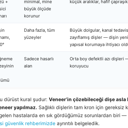
zü +
minimal, mine
küçük aralıklar, hafif çapraşı
sici
büyük ölçüde
narı
korunur
şin
Daha fazla, tüm
Büyük dolgular, kanal tedavisi
mamı,
yüzeyler
zayıflamış dişler — dişin yeni
0°
yapısal korumaya ihtiyacı ol
ğneme
Sadece hasarlı
Orta boy defektli azı dişler
zeyinin
alan
koruyucu
lümü
ğu dürüst kural şudur:
Veneer’in çözebileceği dişe asla
eneer yapılmaz.
Sağlıklı dişlerin tam kron için gereksiz k
en gelen hastalarda en sık gördüğümüz sorunlardan biri —
isi güvenlik rehberimizde
ayrıntılı belgeledik.