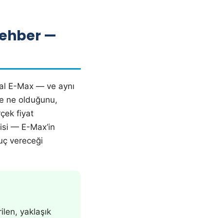
Rehber —
al E-Max — ve aynı
te ne olduğunu,
çek fiyat
isi — E-Max’in
uç vereceği
ilen, yaklaşık