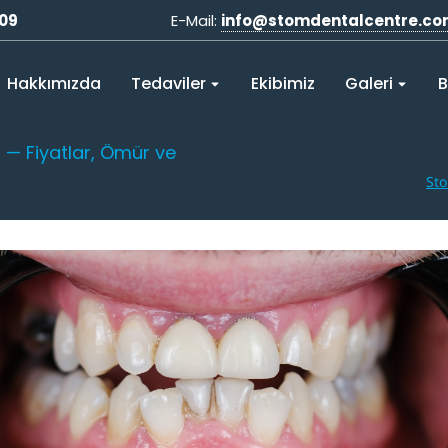
 09
E-Mail:
info@stomdentalcentre.c
Hakkımızda
Tedaviler
Ekibimiz
Galeri
B
— Fiyatlar, Ömür ve
Sto
You are here: