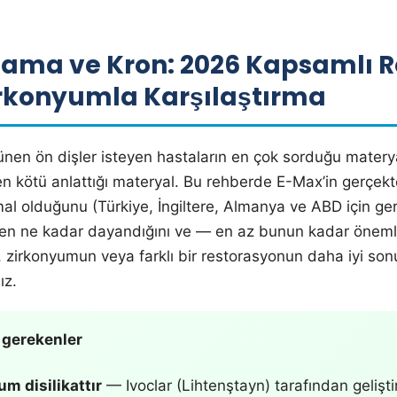
ama ve Kron: 2026 Kapsamlı 
rkonyumla Karşılaştırma
en ön dişler isteyen hastaların en çok sorduğu matery
en kötü anlattığı materyal. Bu rehberde E-Max’in gerçek
l olduğunu (Türkiye, İngiltere, Almanya ve ABD için ger
kten ne kadar dayandığını ve — en az bunun kadar öneml
 zirkonyumun veya farklı bir restorasyonun daha iyi son
ız.
 gerekenler
um disilikattır
— Ivoclar (Lihtenştayn) tarafından geliştir