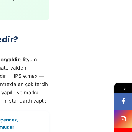
dir?
eryaldir
: lityum
 materyalden
adıdır — IPS e.max —
ntre’da en çok tercih
→
 yapılır ve marka
ğinin standardı yaptı:
 içermez,
mludur