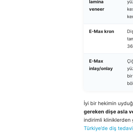
lamina
yü
veneer
ke
ke
E-Max kron
Di
ta
36
E-Max
Çi
inlay/onlay
yü
bir
bö
İyi bir hekimin uydu
gereken dişe asla v
indirimli kliniklerd
Türkiye’de diş tedav