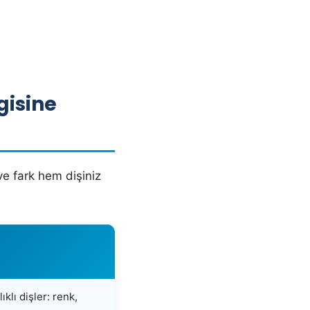
gisine
ve fark hem dişiniz
ıklı dişler: renk,