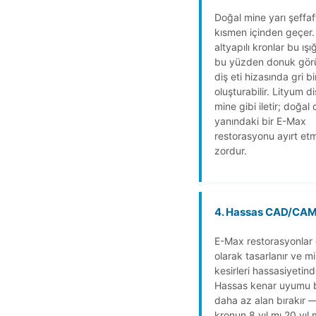
Doğal mine yarı şeffaft
kısmen içinden geçer.
altyapılı kronlar bu ışı
bu yüzden donuk gör
diş eti hizasında gri bi
oluşturabilir. Lityum dis
mine gibi iletir; doğal 
yanındaki bir E-Max
restorasyonu ayırt et
zordur.
4. Hassas CAD/CA
E-Max restorasyonlar d
olarak tasarlanır ve mi
kesirleri hassasiyetinde
Hassas kenar uyumu b
daha az alan bırakır —
kronun 8 yıl mı 20 yıl 