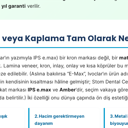
 yıl garanti
verilir.
 veya Kaplama Tam Olarak Ne
lar’ın yazımıyla IPS e.max) bir kron markası değil, bir
mat
k. Lamina veneer, kron, inlay, onlay ve kısa köprüler bu
eze edilebilir. (Aslına bakılırsa “E-Max”, Ivoclar’ın ürün 
n kendisinin kısaltması hâline gelmiştir; Stom Dental Ce
likat markası
IPS e.max
ve
Amber
‘dir, seçim vakaya göre
da belirtilir.) İki özelliği onu dünya çapında ön diş esteti
ışık
2. Hacim gerektirmeyen
3. Metal
dayanım
biyouyu