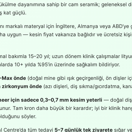
külme dayanımına sahip bir cam seramik; geleneksel d
ş kat güçlü.
ı markalı materyal için İngiltere, Almanya veya ABD’ye g
 uygun — kesin fiyat vakanıza bağlıdır ve ücretsiz kişis
l bakımla 15–20 yıl; uzun dönem klinik çalışmalar lityum
larda 10+ yılda %95’in üzerinde sağkalım bildiriyor.
E-Max önde
(doğal mine gibi ışık geçirgenliği, ön dişler iç
 zirkonyum önde
(azı dişleri, diş sıkma/gıcırdatma, kanal
eer için sadece 0,3–0,7 mm kesim yeterli
— doğal diş
nur. Tam kron daha büyük bir karardır; iyi bir klinik ha
 olduğunu söyler.
l Centre’da tüm tedavi
5–7 günlük tek ziyarete
sığar v