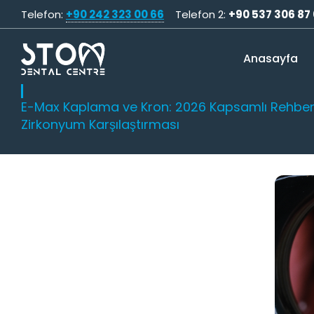
Telefon:
+90 242 323 00 66
Telefon 2:
+90 537 306 87
Anasayfa
E-Max Kaplama ve Kron: 2026 Kapsamlı Rehber 
Zirkonyum Karşılaştırması