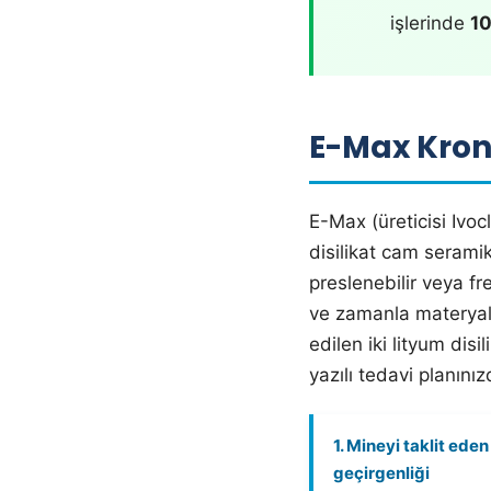
işlerinde
10
E-Max Kron
E-Max (üreticisi Ivoc
disilikat cam serami
preslenebilir veya fr
ve zamanla materyali
edilen iki lityum disi
yazılı tedavi planınız
1. Mineyi taklit eden 
geçirgenliği