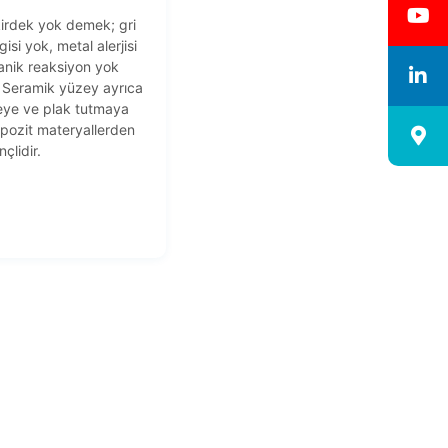
irdek yok demek; gri
zgisi yok, metal alerjisi
anik reaksiyon yok
 Seramik yüzey ayrıca
eye ve plak tutmaya
pozit materyallerden
çlidir.