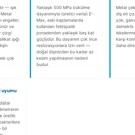
ır — ışık
Yaklaşık 500 MPa bükülme
Metal çek
 Metal
dayanımıyla (üretici verisi) E-
diş eti çi
ğı engeller;
Max, eski kaplamalarda
yok, galv
ünür ve
kullanılan feldspatik
demektir.
r çizgi
porselenden yaklaşık beş kat
lekelenm
ilikat ışığı
güçlüdür. Bu dayanım çok ince
karşı kom
dişin
restorasyonlara izin verir —
daha diren
doğal dişinizden bu kadar az
mek çok
kesim yapılmasının nedeni
budur.
M uyumu
ijital
limetrenin
 üretilir.
akterilere
 bir
mı