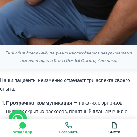
Ещё один довольный пациент наслаждается результатами
имплантации в Stom Dental Centre, Анталья.
Наши пациенты неизменно отмечают три аспекта своего
опыта:
Прозрачная коммуникация
— никаких сюрпризов,
никаких скрытых расходов, понятный план лечения с
Введите "Привет", чтобы связаться с нами по WhatsApp напрямую
первого дня.
Клиническое мастерство
— современное
WhatsApp
Позвонить
Смета