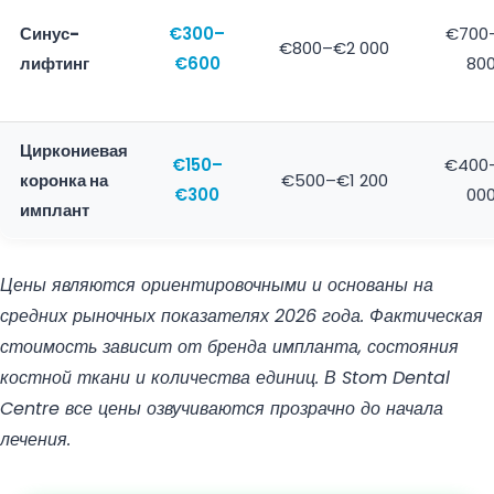
Синус-
€300–
€700
€800–€2 000
лифтинг
€600
80
Циркониевая
€150–
€400
коронка на
€500–€1 200
€300
00
имплант
Цены являются ориентировочными и основаны на
средних рыночных показателях 2026 года. Фактическая
стоимость зависит от бренда импланта, состояния
костной ткани и количества единиц. В Stom Dental
Centre все цены озвучиваются прозрачно до начала
лечения.