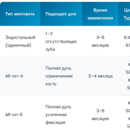
Время
Це
Тип импланта
Подходит для
заживления
Ту
1–3
Эндостальный
3–6
€4
отсутствующих
(одиночный)
месяцев
€
зуба
Полная дуга,
5
All-on-4
ограниченная
3–4 месяца
кость
5
Полная дуга,
3–6
5
All-on-6
усиленная
месяцев
фиксация
5