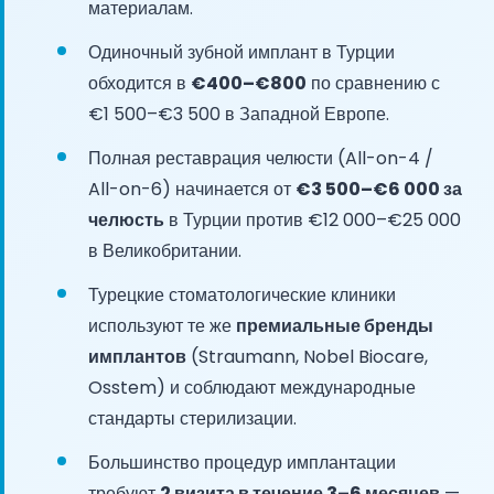
материалам.
Одиночный зубной имплант в Турции
обходится в
€400–€800
по сравнению с
€1 500–€3 500 в Западной Европе.
Полная реставрация челюсти (All-on-4 /
All-on-6) начинается от
€3 500–€6 000 за
челюсть
в Турции против €12 000–€25 000
в Великобритании.
Турецкие стоматологические клиники
используют те же
премиальные бренды
имплантов
(Straumann, Nobel Biocare,
Osstem) и соблюдают международные
стандарты стерилизации.
Большинство процедур имплантации
требуют
2 визита в течение 3–6 месяцев
—