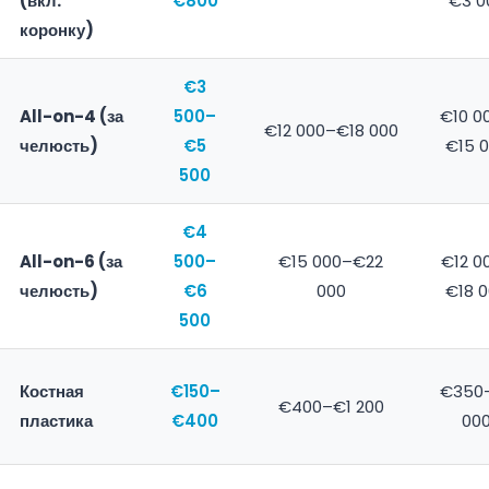
(вкл.
€800
€3 0
коронку)
€3
All-on-4 (за
500–
€10 0
€12 000–€18 000
челюсть)
€5
€15 
500
€4
All-on-6 (за
500–
€15 000–€22
€12 0
челюсть)
€6
000
€18 
500
Костная
€150–
€350
€400–€1 200
пластика
€400
00